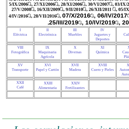
5/IX/2006
, 27/XI/2006
, 28/XI/2006
, 30/VI/2007
, 03/IX/
27/V/2008
, 16/XII/2009
, 9/II/2010
,
26/
XII
/2011
,
05/IX
07/X/2016
, 06/IV/2017
4/IV/2016
,
28/VII/2016
,
25/III/2019
, 10/IV/2019
, 2
,
I
II
III
IV
Eléctrica
Electrónica
Muebles
Juguetes y
Cal
Deportes
VIII
IX
X
XI
Fotográfica
Maquinaria
Diversas
Química
Cau
Agrícola
Plá
XV
XVI
XVII
XVIII
X
Transporte
Papel y Cartón
Madera
Cuero y Pieles
Autom
Auto
XXII
.
.
XXIII
XXIV
Café
Alimentaria
Fertilizantes
.
.