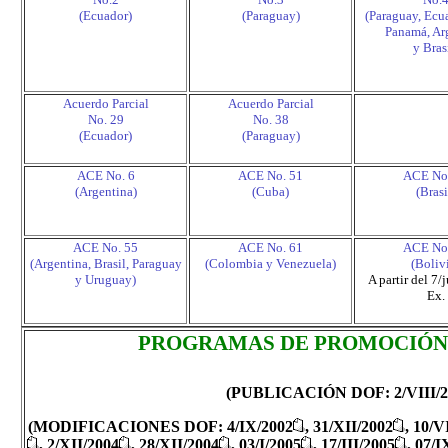
(Ecuador)
(Paraguay)
(Paraguay, Ecu
Panamá, Ar
y Bras
Acuerdo Parcial
Acuerdo Parcial
No. 29
No. 38
(Ecuador)
(Paraguay)
ACE No. 6
ACE No. 51
ACE No
(Argentina)
(Cuba)
(Brasi
ACE No. 55
ACE No. 61
ACE No
(Argentina, Brasil, Paraguay
(Colombia y Venezuela)
(Boliv
y Uruguay)
A partir del 7
Ex.
PROGRAMAS DE PROMOCIÓN
(PUBLICACIÓN DOF: 2/VIII/2
(
MODIFICACIONES DOF: 4/IX/2002
, 31/XII/2002
, 10/V
, 2/XII/2004
, 28/XII/2004
, 03/I/2005
, 17/III/2005
, 07/I