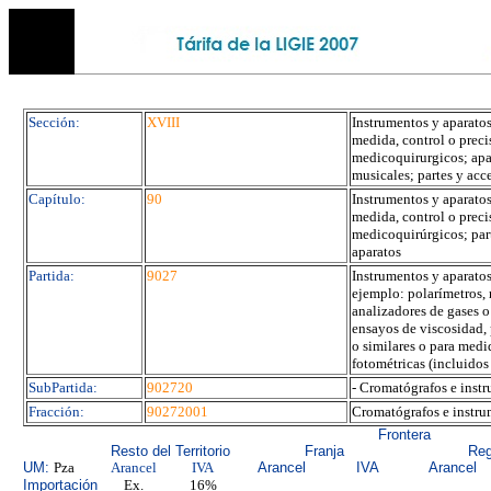
Sección:
XVIII
Instrumentos y aparatos
medida, control o preci
medicoquirurgicos; apar
musicales; partes y acc
Capítulo:
90
Instrumentos y aparatos
medida, control o preci
medicoquirúrgicos; part
aparatos
Partida:
9027
Instrumentos y aparatos
ejemplo: polarímetros, 
analizadores de gases o
ensayos de viscosidad, 
o similares o para medi
fotométricas (incluidos
SubPartida:
902720
- Cromatógrafos e instr
Fracción:
90272001
Cromatógrafos e instrum
Frontera
Resto del Territorio
Franja
Reg
UM:
Pza
Arancel
IVA
Arancel
IVA
Arancel
Importación
Ex.
16%