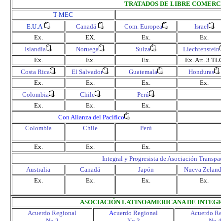
TRATADOS DE LIBRE COMERC
T-MEC
E.U.A
Canadá
Com. Europea
Israel
Ex.
EX.
Ex.
Ex.
Islandia
Noruega
Suiza
Liechtenstein
Ex.
Ex.
Ex.
Ex.
Art. 3 TL
Costa Rica
El Salvador
Guatemala
Honduras
Ex.
Ex.
Ex.
Ex.
Colombia
Chile
Perú
Ex.
Ex.
Ex.
Con Alianza del Pacifico
Colombia
Chile
Perú
Ex.
Ex.
Ex.
Integral y Progresista de Asociación Transpa
Australia
Canadá
Japón
Nueva Zelan
Ex.
Ex.
Ex.
Ex.
ASOCIACIÓN LATINOAMERICANA DE INTEGR
Acuerdo Regional
A
cuerdo Regional
Acuerdo Re
No.2
No.3
No.