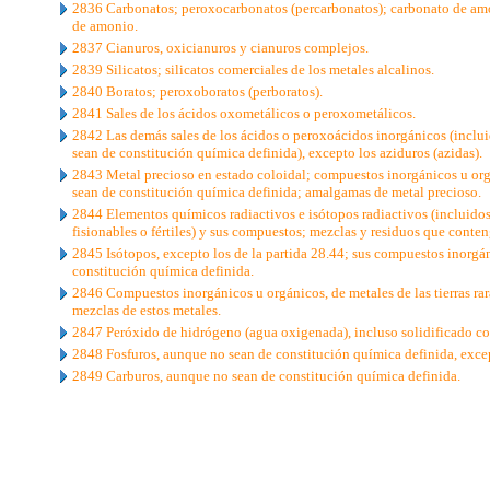
2836 Carbonatos; peroxocarbonatos (percarbonatos); carbonato de am
de amonio.
2837 Cianuros, oxicianuros y cianuros complejos.
2839 Silicatos; silicatos comerciales de los metales alcalinos.
2840 Boratos; peroxoboratos (perboratos).
2841 Sales de los ácidos oxometálicos o peroxometálicos.
2842 Las demás sales de los ácidos o peroxoácidos inorgánicos (inclui
sean de constitución química definida), excepto los aziduros (azidas).
2843 Metal precioso en estado coloidal; compuestos inorgánicos u or
sean de constitución química definida; amalgamas de metal precioso.
2844 Elementos químicos radiactivos e isótopos radiactivos (incluido
fisionables o fértiles) y sus compuestos; mezclas y residuos que conte
2845 Isótopos, excepto los de la partida 28.44; sus compuestos inorgá
constitución química definida.
2846 Compuestos inorgánicos u orgánicos, de metales de las tierras raras
mezclas de estos metales.
2847 Peróxido de hidrógeno (agua oxigenada), incluso solidificado co
2848 Fosfuros, aunque no sean de constitución química definida, except
2849 Carburos, aunque no sean de constitución química definida.
..
.