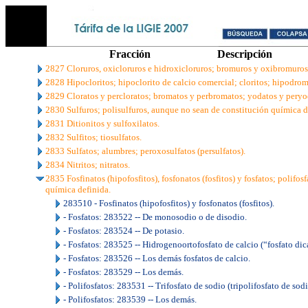
Fracción
Descripción
2827 Cloruros, oxicloruros e hidroxicloruros; bromuros y oxibromuros
2828 Hipocloritos; hipoclorito de calcio comercial; cloritos; hipodrom
2829 Cloratos y percloratos; bromatos y perbromatos; yodatos y peryo
2830 Sulfuros; polisulfuros, aunque no sean de constitución química d
2831 Ditionitos y sulfoxilatos.
2832 Sulfitos; tiosulfatos.
2833 Sulfatos; alumbres; peroxosulfatos (persulfatos).
2834 Nitritos; nitratos.
2835 Fosfinatos (hipofosfitos), fosfonatos (fosfitos) y fosfatos; polifo
química definida.
283510 - Fosfinatos (hipofosfitos) y fosfonatos (fosfitos).
- Fosfatos: 283522 -- De monosodio o de disodio.
- Fosfatos: 283524 -- De potasio.
- Fosfatos: 283525 -- Hidrogenoortofosfato de calcio (“fosfato dic
- Fosfatos: 283526 -- Los demás fosfatos de calcio.
- Fosfatos: 283529 -- Los demás.
- Polifosfatos: 283531 -- Trifosfato de sodio (tripolifosfato de sodi
- Polifosfatos: 283539 -- Los demás.