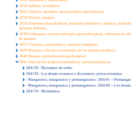
2832 Sulfitos; tiosulfatos.
2833 Sulfatos; alumbres; peroxosulfatos (persulfatos).
2834 Nitritos; nitratos.
2835 Fosfinatos (hipofosfitos), fosfonatos (fosfitos) y fosfatos; polifo
química definida.
2836 Carbonatos; peroxocarbonatos (percarbonatos); carbonato de am
de amonio.
2837 Cianuros, oxicianuros y cianuros complejos.
2839 Silicatos; silicatos comerciales de los metales alcalinos.
2840 Boratos; peroxoboratos (perboratos).
2841 Sales de los ácidos oxometálicos o peroxometálicos.
284130 - Dicromato de sodio.
284150 - Los demás cromatos y dicromatos; peroxocromatos.
- Manganitos, manganatos y permanganatos: 284161 -- Permangana
- Manganitos, manganatos y permanganatos: 284169 -- Los demás
284170 - Molibdatos.
..
.