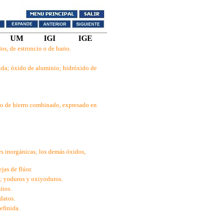
UM
IGI
IGE
s, de estroncio o de bario.
ida; óxido de aluminio; hidróxido de
do de hierro combinado, expresado en
es inorgánicas; los demás óxidos,
jas de flúor.
; yoduros y oxiyoduros.
itos.
datos.
efinida.