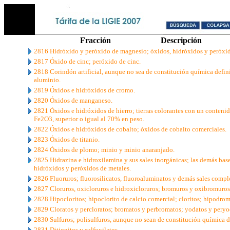
Fracción
Descripción
2816 Hidróxido y peróxido de magnesio; óxidos, hidróxidos y peróxido
2817 Óxido de cinc; peróxido de cinc.
2818 Corindón artificial, aunque no sea de constitución química defin
aluminio.
2819 Óxidos e hidróxidos de cromo.
2820 Óxidos de manganeso.
2821 Óxidos e hidróxidos de hierro; tierras colorantes con un conteni
Fe2O3, superior o igual al 70% en peso.
2822 Óxidos e hidróxidos de cobalto; óxidos de cobalto comerciales.
2823 Óxidos de titanio.
2824 Óxidos de plomo; minio y minio anaranjado.
2825 Hidrazina e hidroxilamina y sus sales inorgánicas; las demás bas
hidróxidos y peróxidos de metales.
2826 Fluoruros; fluorosilicatos, fluoroaluminatos y demás sales comple
2827 Cloruros, oxicloruros e hidroxicloruros; bromuros y oxibromuros
2828 Hipocloritos; hipoclorito de calcio comercial; cloritos; hipodrom
2829 Cloratos y percloratos; bromatos y perbromatos; yodatos y peryo
2830 Sulfuros; polisulfuros, aunque no sean de constitución química d
2831 Ditionitos y sulfoxilatos.