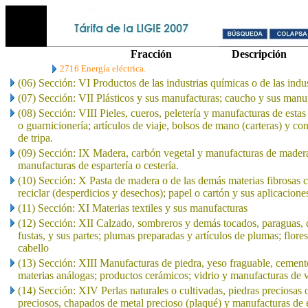
Fracción
Descripción
2716 Energía eléctrica.
(06) Sección: VI Productos de las industrias químicas o de las indu
(07) Sección: VII Plásticos y sus manufacturas; caucho y sus manu
(08) Sección: VIII Pieles, cueros, peletería y manufacturas de estas 
o guarnicionería; artículos de viaje, bolsos de mano (carteras) y co
de tripa.
(09) Sección: IX Madera, carbón vegetal y manufacturas de madera
manufacturas de espartería o cestería.
(10) Sección: X Pasta de madera o de las demás materias fibrosas c
reciclar (desperdicios y desechos); papel o cartón y sus aplicacione
(11) Sección: XI Materias textiles y sus manufacturas
(12) Sección: XII Calzado, sombreros y demás tocados, paraguas, qu
fustas, y sus partes; plumas preparadas y artículos de plumas; flores
cabello
(13) Sección: XIII Manufacturas de piedra, yeso fraguable, cement
materias análogas; productos cerámicos; vidrio y manufacturas de v
(14) Sección: XIV Perlas naturales o cultivadas, piedras preciosas 
preciosos, chapados de metal precioso (plaqué) y manufacturas de e