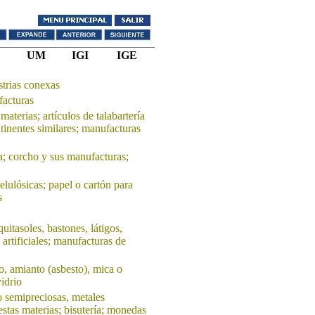
UM
IGI
IGE
strias conexas
facturas
materias; artículos de talabartería
ntinentes similares; manufacturas
; corcho y sus manufacturas;
elulósicas; papel o cartón para
s
itasoles, bastones, látigos,
 artificiales; manufacturas de
o, amianto (asbesto), mica o
idrio
o semipreciosas, metales
stas materias; bisutería; monedas