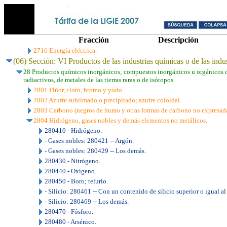
Fracción
Descripción
2716 Energía eléctrica.
(06) Sección: VI Productos de las industrias químicas o de las indu
28 Productos químicos inorgánicos; compuestos inorgánicos u orgánicos d
radiactivos, de metales de las tierras raras o de isótopos.
2801 Flúor, cloro, bromo y yodo.
2802 Azufre sublimado o precipitado; azufre coloidal.
2803 Carbono (negros de humo y otras formas de carbono no expresadas
2804 Hidrógeno, gases nobles y demás elementos no metálicos.
280410 - Hidrógeno.
- Gases nobles: 280421 -- Argón.
- Gases nobles: 280429 -- Los demás.
280430 - Nitrógeno.
280440 - Oxígeno.
280450 - Boro; telurio.
- Silicio: 280461 -- Con un contenido de silicio superior o igual a
- Silicio: 280469 -- Los demás.
280470 - Fósforo.
280480 - Arsénico.