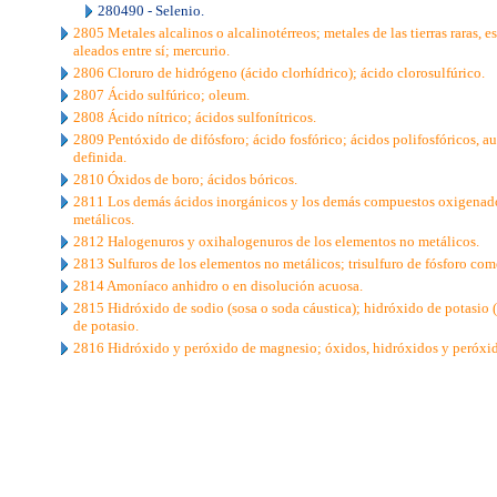
280490 - Selenio.
2805 Metales alcalinos o alcalinotérreos; metales de las tierras raras, e
aleados entre sí; mercurio.
2806 Cloruro de hidrógeno (ácido clorhídrico); ácido clorosulfúrico.
2807 Ácido sulfúrico; oleum.
2808 Ácido nítrico; ácidos sulfonítricos.
2809 Pentóxido de difósforo; ácido fosfórico; ácidos polifosfóricos, 
definida.
2810 Óxidos de boro; ácidos bóricos.
2811 Los demás ácidos inorgánicos y los demás compuestos oxigenado
metálicos.
2812 Halogenuros y oxihalogenuros de los elementos no metálicos.
2813 Sulfuros de los elementos no metálicos; trisulfuro de fósforo come
2814 Amoníaco anhidro o en disolución acuosa.
2815 Hidróxido de sodio (sosa o soda cáustica); hidróxido de potasio (
de potasio.
2816 Hidróxido y peróxido de magnesio; óxidos, hidróxidos y peróxido
..
.