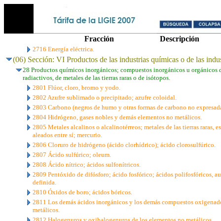
Fracción
Descripción
2716 Energía eléctrica.
(06) Sección: VI Productos de las industrias químicas o de las indu
28 Productos químicos inorgánicos; compuestos inorgánicos u orgánicos d
radiactivos, de metales de las tierras raras o de isótopos.
2801 Flúor, cloro, bromo y yodo.
2802 Azufre sublimado o precipitado; azufre coloidal.
2803 Carbono (negros de humo y otras formas de carbono no expresadas
2804 Hidrógeno, gases nobles y demás elementos no metálicos.
2805 Metales alcalinos o alcalinotérreos; metales de las tierras raras, e
aleados entre sí; mercurio.
2806 Cloruro de hidrógeno (ácido clorhídrico); ácido clorosulfúrico.
2807 Ácido sulfúrico; oleum.
2808 Ácido nítrico; ácidos sulfonítricos.
2809 Pentóxido de difósforo; ácido fosfórico; ácidos polifosfóricos, 
definida.
2810 Óxidos de boro; ácidos bóricos.
2811 Los demás ácidos inorgánicos y los demás compuestos oxigenado
metálicos.
2812 Halogenuros y oxihalogenuros de los elementos no metálicos.