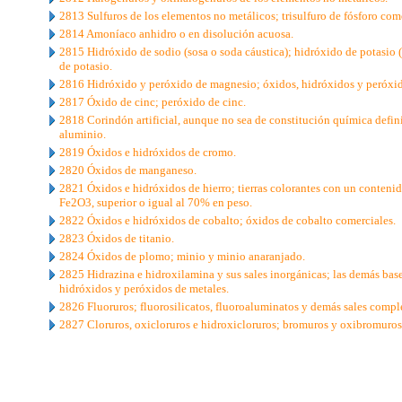
2813 Sulfuros de los elementos no metálicos; trisulfuro de fósforo come
2814 Amoníaco anhidro o en disolución acuosa.
2815 Hidróxido de sodio (sosa o soda cáustica); hidróxido de potasio (
de potasio.
2816 Hidróxido y peróxido de magnesio; óxidos, hidróxidos y peróxido
2817 Óxido de cinc; peróxido de cinc.
2818 Corindón artificial, aunque no sea de constitución química defin
aluminio.
2819 Óxidos e hidróxidos de cromo.
2820 Óxidos de manganeso.
2821 Óxidos e hidróxidos de hierro; tierras colorantes con un conteni
Fe2O3, superior o igual al 70% en peso.
2822 Óxidos e hidróxidos de cobalto; óxidos de cobalto comerciales.
2823 Óxidos de titanio.
2824 Óxidos de plomo; minio y minio anaranjado.
2825 Hidrazina e hidroxilamina y sus sales inorgánicas; las demás bas
hidróxidos y peróxidos de metales.
2826 Fluoruros; fluorosilicatos, fluoroaluminatos y demás sales comple
2827 Cloruros, oxicloruros e hidroxicloruros; bromuros y oxibromuros
..
.