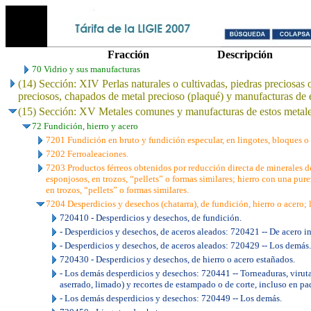
Fracción
Descripción
70 Vidrio y sus manufacturas
(14) Sección: XIV Perlas naturales o cultivadas, piedras preciosas 
preciosos, chapados de metal precioso (plaqué) y manufacturas de e
(15) Sección: XV Metales comunes y manufacturas de estos metal
72 Fundición, hierro y acero
7201 Fundición en bruto y fundición especular, en lingotes, bloques o
7202 Ferroaleaciones.
7203 Productos férreos obtenidos por reducción directa de minerales d
esponjosos, en trozos, “pellets” o formas similares; hierro con una pur
en trozos, “pellets” o formas similares.
7204 Desperdicios y desechos (chatarra), de fundición, hierro o acero; l
720410 - Desperdicios y desechos, de fundición.
- Desperdicios y desechos, de aceros aleados: 720421 -- De acero i
- Desperdicios y desechos, de aceros aleados: 720429 -- Los demás.
720430 - Desperdicios y desechos, de hierro o acero estañados.
- Los demás desperdicios y desechos: 720441 -- Torneaduras, viruta
aserrado, limado) y recortes de estampado o de corte, incluso en pa
- Los demás desperdicios y desechos: 720449 -- Los demás.