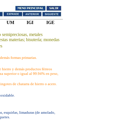
UM
IGI
IGE
o semipreciosas, metales
stas materias; bisutería; monedas
es
 demás formas primarias.
e hierro y demás productos férreos
eza superior o igual al 99.94% en peso,
ingotes de chatarra de hierro o acero.
noxidable.
s, esquirlas, limaduras (de amolado,
quetes.