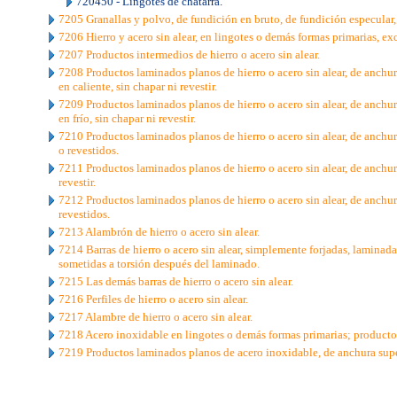
720450 - Lingotes de chatarra.
7205 Granallas y polvo, de fundición en bruto, de fundición especular, 
7206 Hierro y acero sin alear, en lingotes o demás formas primarias, exc
7207 Productos intermedios de hierro o acero sin alear.
7208 Productos laminados planos de hierro o acero sin alear, de anchu
en caliente, sin chapar ni revestir.
7209 Productos laminados planos de hierro o acero sin alear, de anchu
en frío, sin chapar ni revestir.
7210 Productos laminados planos de hierro o acero sin alear, de anchu
o revestidos.
7211 Productos laminados planos de hierro o acero sin alear, de anchur
revestir.
7212 Productos laminados planos de hierro o acero sin alear, de anchu
revestidos.
7213 Alambrón de hierro o acero sin alear.
7214 Barras de hierro o acero sin alear, simplemente forjadas, laminadas
sometidas a torsión después del laminado.
7215 Las demás barras de hierro o acero sin alear.
7216 Perfiles de hierro o acero sin alear.
7217 Alambre de hierro o acero sin alear.
7218 Acero inoxidable en lingotes o demás formas primarias; producto
7219 Productos laminados planos de acero inoxidable, de anchura supe
..