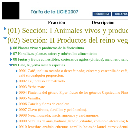
Fracción
Descripción
(01) Sección: I Animales vivos y produc
(02) Sección: II Productos del reino veg
06 Plantas vivas y productos de la floricultura
07 Hortalizas, plantas, raíces y tubérculos alimenticios
08 Frutas y frutos comestibles; cortezas de agrios (cítricos), melones o san
09 Café, té, yerba mate y especias
0901 Café, incluso tostado o descafeinado; cáscara y cascarilla de caf
café en cualquier proporción.
0902 Té, incluso aromatizado.
0903 Yerba mate.
0904 Pimienta del género Piper; frutos de los géneros Capsicum o Pimen
0905 Vainilla.
0906 Canela y flores de canelero.
0907 Clavo (frutos, clavillos y pedúnculos).
0908 Nuez moscada, macis, amomos y cardamomos.
0909 Semillas de anís, badiana, hinojo, cilantro, comino o alcaravea; 
0910 Jengibre, azafrán, cúrcuma, tomillo, hojas de laurel, curry y demá