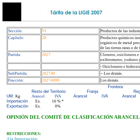
Sección:
VI
Productos de las indust
Capítulo:
28
Productos químicos ino
orgánicos de metal prec
de las tierras raras o de
Partida:
2827
Cloruros, oxicloruros e
oxibromuros; yoduros 
- Oxicloruros e hidroxi
SubPartida:
282749
-- Los demás.
Fracción:
28274999
Los demás.
Frontera
Resto del Territorio
Franja
Reg
UM:
Kg
Arancel
IVA
Arancel
IVA
Arancel
Importación
Ex.
16 % *
Exportación
Ex.
0%
OPINIÓN DEL COMITÉ
DE CLASIFICACIÓN ARANCEL
RESTRICCIONES:
A la Importación: