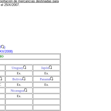
mportación de mercancías destinadas para
o el 25IX/2007
.
7
)
II/2008)
IO
Uruguay
Japón
Ex.
Ex.
Bolivia
Panamá
C
Ex.
Ex.
Nicaragua
Ex.