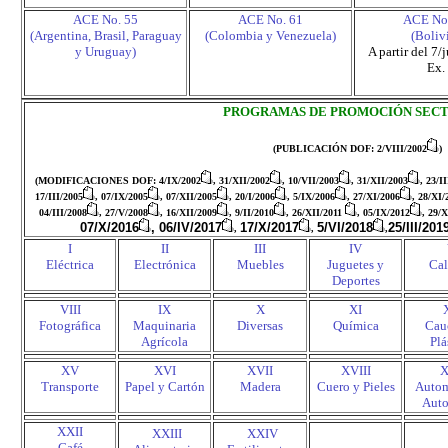
ACE No. 55
ACE No. 61
ACE No
(Argentina, Brasil, Paraguay
(Colombia y Venezuela)
(Boliv
y Uruguay)
A partir del 7
Ex.
PROGRAMAS DE PROMOCIÓN SEC
(PUBLICACIÓN DOF: 2/VIII/2002
)
(
MODIFICACIONES DOF: 4/IX/2002
, 31/XII/2002
, 10/VII/2003
, 31/XII/2003
, 23/I
17/III/2005
, 07/IX/2005
, 07/XII/2005
, 20/I/2006
, 5/IX/2006
, 27/XI/2006
, 28/XI/
04/III/2008
, 27/V/2008
, 16/XII/2009
, 9/II/2010
,
26/
XII
/2011
,
05/IX/2012
,
29/X
07/X/2016
, 06/IV/2017
17/X/2017
5/VI/2018
25/III/201
,
,
,
I
II
III
IV
Eléctrica
Electrónica
Muebles
Juguetes y
Cal
Deportes
VIII
IX
X
XI
Fotográfica
Maquinaria
Diversas
Química
Cau
Agrícola
Plá
XV
XVI
XVII
XVIII
X
Transporte
Papel y Cartón
Madera
Cuero y Pieles
Autom
Auto
XXII
.
.
XXIII
XXIV
Café