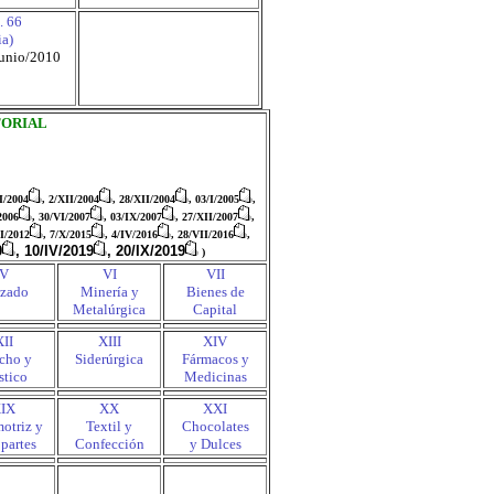
. 66
ia)
/junio/2010
TORIAL
II/2004
, 2/XII/2004
, 28/XII/2004
, 03/I/2005
,
2006
, 30/VI/2007
, 03/IX/2007
, 27/XII/2007
,
I/2012
,
7/X/2015
,
4/IV/2016
,
28/VII/2016
,
9
, 10/IV/2019
, 20/IX/2019
)
V
VI
VII
zado
Minería y
Bienes de
Metalúrgica
Capital
XII
XIII
XIV
cho y
Siderúrgica
Fármacos y
stico
Medicinas
IX
XX
XXI
otriz y
Textil y
Chocolates
partes
Confección
y Dulces