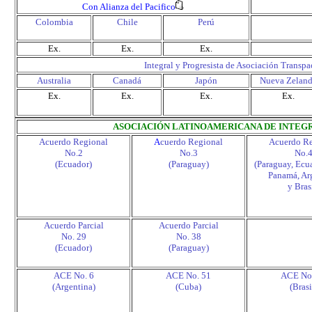
Con Alianza del Pacifico
Colombia
Chile
Perú
Ex.
Ex.
Ex.
Integral y Progresista de Asociación Transpa
Australia
Canadá
Japón
Nueva Zelan
Ex.
Ex.
Ex.
Ex.
ASOCIACIÓN LATINOAMERICANA DE INTEGR
Acuerdo Regional
A
cuerdo Regional
Acuerdo Re
No.2
No.3
No.
(Ecuador)
(Paraguay)
(Paraguay, Ecu
Panamá, Ar
y Bras
Acuerdo Parcial
Acuerdo Parcial
No. 29
No. 38
(Ecuador)
(Paraguay)
ACE No. 6
ACE No. 51
ACE No
(Argentina)
(Cuba)
(Brasi