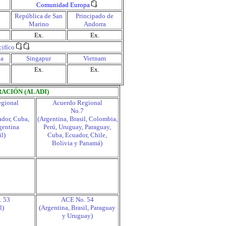
Comunidad Europa
República de San
Principado de
Marino
Andorra
Ex.
Ex.
cifíco
da
Singapur
Vietnam
Ex.
Ex.
ACIÓN (ALADI)
gional
Acuerdo Regional
4
No.7
ador, Cuba,
(Argentina, Brasil, Colombia,
gentina
Perú, Uruguay, Paraguay,
il)
Cuba, Ecuador, Chile,
Bolivia y Panamá)
. 53
ACE No. 54
l)
(Argentina, Brasil, Paraguay
y Uruguay)