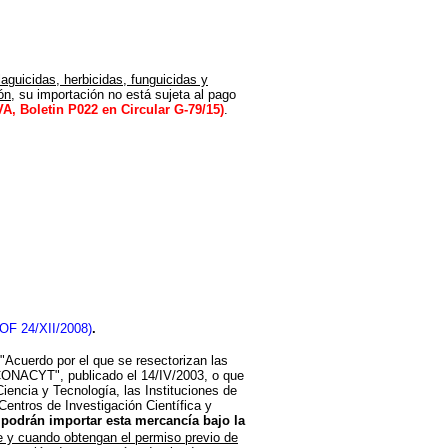
aguicidas, herbicidas, funguicidas y
ón
,
su importación no está sujeta al pago
VA, Boletin P022 en Circular G-79/15
)
.
OF 24/XII/2008)
.
"Acuerdo por el que se resectorizan las
s CONACYT
", publicado el 14/IV/2003, o que
Ciencia y Tecnología, las Instituciones de
Centros de Investigación Científica y
,
podrán importar esta mercancía bajo la
 y cuando obtengan el permiso previo de