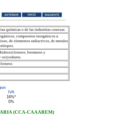
rias químicas o de las industrias conexas
rgánicos; compuestos inorgánicos u
ioso, de elementos radiactivos, de metales
 isótopos.
 hidroxicloruros; bromuros y
y oxiyoduros.
cloruros:
.
ion
.
IVA
16%*
0%
.
.
ARIA (CCA-CAAAREM)