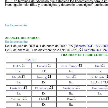
la SE en términos del “Acuerdo que establece los lineamientos para la i
investigación científica y tecnológica, y desarrollo tecnológico”
, publicad
En Exportación:
ARANCEL HISTORICO:
En Importación:
Del 1 de julio de 2007 al 1 de enero de 2009: 7%
(Decreto DOF 18/VI/200
Del 2 de enero al 31 de diciembre de 2009: 5%
(Art. 2
Decreto DOF 24/X
TRATADOS DE LIBRE COMERC
T-MEC
E.U.A
Canadá
Com. Europea
Israel
Ex.
EX.
Ex.
Ex.
Islandia
Noruega
Suiza
Liechtenstein
Ex.
Ex.
Ex.
Ex.
Art. 3 TL
Costa Rica
El Salvador
Guatemala
Honduras
Ex.
Ex.
Ex.
Ex.
Colombia
Chile
Perú
Ex.
Ex.
Ex.