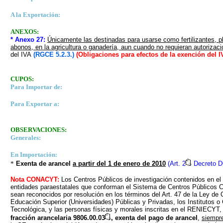
A la Exportación:
ANEXOS:
* Anexo 27
:
Únicamente las destinadas para usarse como fertilizantes, pl
abonos, en la agricultura o ganadería, aun cuando no requieran autorizaci
del IVA
(RGCE 5.2.3.
)
(Obligaciones para efectos de la exención del I
CUPOS:
Para Importar de:
Para Exportar a:
OBSERVACIONES:
Generales:
En Importación:
*
Exenta de arancel
a partir del 1 de enero de 2010
(Art. 2
Decreto D
Nota CONACYT:
Los Centros Públicos de investigación contenidos en el 
entidades paraestatales que conforman el Sistema de Centros Público
sean reconocidos por resolución en los términos del Art. 47 de la Ley de 
Educación Superior (Universidades) Públicas y Privadas, los Institutos o 
Tecnológica, y las personas físicas y morales inscritas en el RENIECYT
fracción arancelaria 9806.00.03
, exenta del pago de arancel
,
siempre