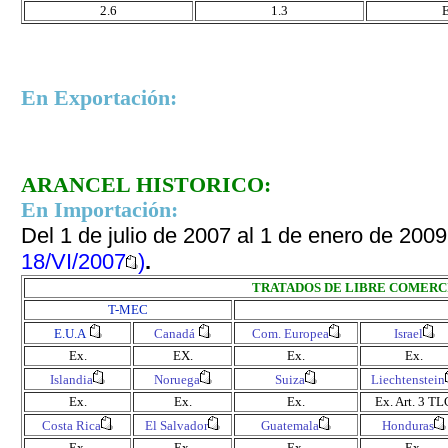
2.6
1.3
E
En Exportación:
ARANCEL HISTORICO:
En Importación:
Del 1 de julio de 2007 al 1 de enero de 200
18/VI/2007
)
.
TRATADOS DE LIBRE COMERC
T-MEC
E.U.A
Canadá
Com. Europea
Israel
Ex.
EX.
Ex.
Ex.
Islandia
Noruega
Suiza
Liechtenstein
Ex.
Ex.
Ex.
Ex.
Art. 3 TL
Costa Rica
El Salvador
Guatemala
Honduras
Ex.
Ex.
Ex.
Ex.