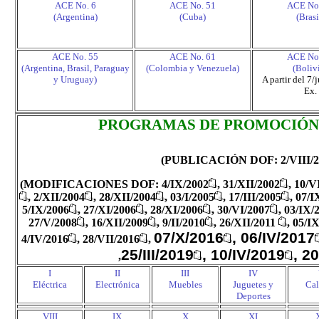
ACE No. 6
ACE No. 51
ACE No
(Argentina)
(Cuba)
(Brasi
ACE No. 55
ACE No. 61
ACE No
(Argentina, Brasil, Paraguay
(Colombia y Venezuela)
(Boliv
y Uruguay)
A partir del 7
Ex.
PROGRAMAS DE PROMOCIÓN
(PUBLICACIÓN DOF: 2/VIII/2
(
MODIFICACIONES DOF: 4/IX/2002
, 31/XII/2002
, 10/V
, 2/XII/2004
, 28/XII/2004
, 03/I/2005
, 17/III/2005
, 07/I
5/IX/2006
, 27/XI/2006
, 28/XI/2006
, 30/VI/2007
, 03/IX/
27/V/2008
, 16/XII/2009
, 9/II/2010
,
26/
XII
/2011
,
05/IX
07/X/2016
, 06/IV/2017
4/IV/2016
,
28/VII/2016
,
25/III/2019
, 10/IV/2019
, 2
,
I
II
III
IV
Eléctrica
Electrónica
Muebles
Juguetes y
Cal
Deportes
VIII
IX
X
XI