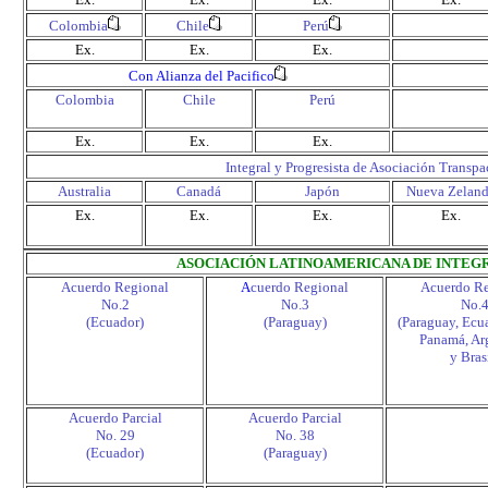
Colombia
Chile
Perú
Ex.
Ex.
Ex.
Con Alianza del Pacifico
Colombia
Chile
Perú
Ex.
Ex.
Ex.
Integral y Progresista de Asociación Transpa
Australia
Canadá
Japón
Nueva Zelan
Ex.
Ex.
Ex.
Ex.
ASOCIACIÓN LATINOAMERICANA DE INTEGR
Acuerdo Regional
A
cuerdo Regional
Acuerdo Re
No.2
No.3
No.
(Ecuador)
(Paraguay)
(Paraguay, Ecu
Panamá, Ar
y Bras
Acuerdo Parcial
Acuerdo Parcial
No. 29
No. 38
(Ecuador)
(Paraguay)