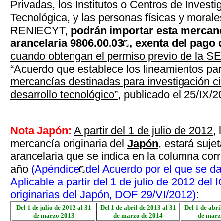
Privadas, los Institutos o Centros de Investi
Tecnológica, y las personas físicas y morales
RENIECYT,
podrán importar esta mercanc
arancelaria 9806.00.03
, exenta del pago 
cuando obtengan el permiso previo de la SE
“Acuerdo que establece los lineamientos par
mercancías destinadas para investigación cie
desarrollo tecnológico”
, publicado el 25/IX/
Nota Japón:
A partir del 1 de julio de 2012
,
mercancía originaria del
Japón
, estará suje
arancelaria que se indica en la columna cor
año
(Apéndice
del Acuerdo por el que se d
Aplicable a partir del 1 de julio de 2012 del
originarias del Japón, DOF 29/VI/2012)
:
Del 1 de julio de 2012 al 31
Del 1 de abril de 2013 al 31
Del 1 de abri
de marzo 2013
de marzo de 2014
de marz