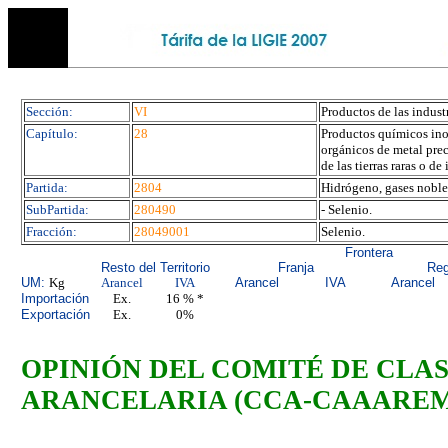
Sección:
VI
Productos de las indust
Capítulo:
28
Productos químicos ino
orgánicos de metal prec
de las tierras raras o de
Partida:
2804
Hidrógeno, gases noble
SubPartida:
280490
- Selenio.
Fracción:
28049001
Selenio.
Frontera
Resto del Territorio
Franja
Reg
UM:
Kg
Arancel
IVA
Arancel
IVA
Arancel
Importación
Ex.
16 % *
Exportación
Ex.
0%
OPINIÓN DEL COMITÉ
DE CLA
ARANCELARIA (CCA-CAAAREM