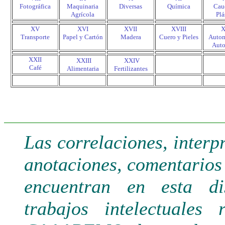
Fotográfica
Maquinaria
Diversas
Química
Cau
Agrícola
Plá
XV
XVI
XVII
XVIII
X
Transporte
Papel y Cartón
Madera
Cuero y Pieles
Autom
Auto
XXII
.
.
XXIII
XXIV
Café
Alimentaria
Fertilizantes
.
.
Las correlaciones, interp
anotaciones, comentarios 
encuentran en esta di
trabajos intelectuales